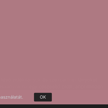
t lévő
vidékilányok
és
szexpartner
lányokat.
ekilanyok.hu
egy összesítő oldal, ahol minden
zs
lányokat. Minden videkilány regisztrációját
asználatát.
OK
za az összes várost, ahol vidéki
szexpartner
osokat az egyszerűbb megtalálás érdekében