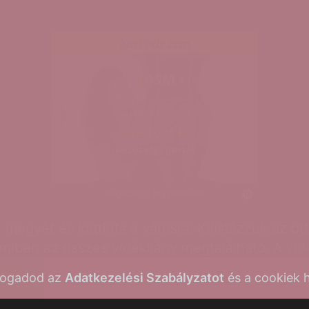
 megyét és kattints a városra! Kilistázzuk az ot
 amiben az összes vidékilány megtalálható. A
vid
tó
szexpartner
,
vidékilányok
és
erotikus masszá
lfogadod az
Adatkezelési Szabályzatot
és a cookiek h
istában. A
vidékilány
szexpartner
lista tartalmaz
alálni a legközelebbi erotikus partnert. A vár