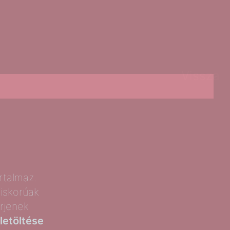
Vissza
rtalmaz.
iskorúak
rjenek
letöltése