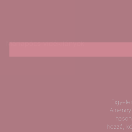
Máriapócs vidékilányok
Figyele
Amennyi
hason
hozzá, k