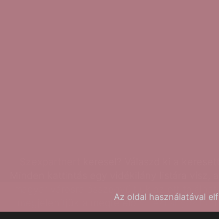
Szexpartnert
keresel? Válaszd ki a keresett
Minden kattintás egy vidékilány listára visz,
magyar városra összegyűjtjük az ott találha
Az oldal használatával e
megjelenítjük a megfelelő
videkilanyok.hu
l
kereső lányt találsz. Segít könnyen megt