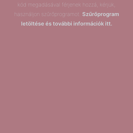
kód megadásával férjenek hozzá, kérjük,
használjon szűrőprogramot.
Szűrőprogram
letöltése és további információk itt.